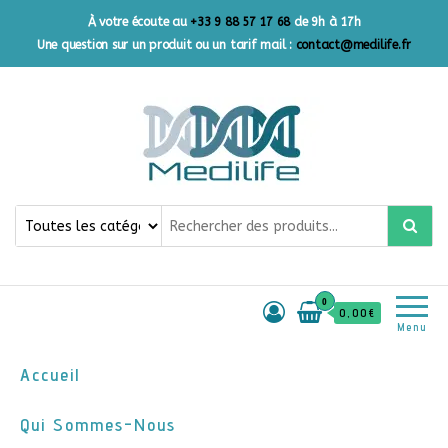
À votre écoute au
+33 9 88 57 17 68
de 9h à 17h
Une question sur un produit ou un tarif mail :
contact@medilife.fr
Medilife France
Votre source de confiance
pour des produits primaires
de qualité
0
0,00€
Menu
Accueil
Qui Sommes-Nous