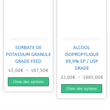
SORBATE DE
ALCOOL
POTASSIUM GRANULE
ISOPROPYLIQUE
GRADE FEED
99,9% EP / USP
GRADE
Plage de prix : 45,00€ à 187
45,00
€
–
187,50
€
Pla
22,00
€
–
1885,00
€
Ce produit a plusieurs variations. 
Choix des options
Ce p
Choix des options