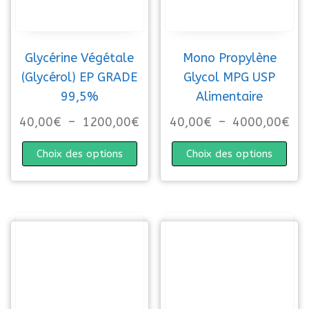
Glycérine Végétale
Mono Propylène
(Glycérol) EP GRADE
Glycol MPG USP
99,5%
Alimentaire
Plage de prix : 40,00€ à 12
Pla
40,00
€
–
1200,00
€
40,00
€
–
4000,00
€
Ce produit a plusieurs variations. 
Ce p
Choix des options
Choix des options