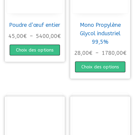
Poudre d’œuf entier
Mono Propylène
Glycol industriel
Plage de prix : 45,00€ à 54
45,00
€
–
5400,00
€
99,5%
Ce produit a plusieurs variations. 
Choix des options
Pla
28,00
€
–
1780,00
€
Ce p
Choix des options