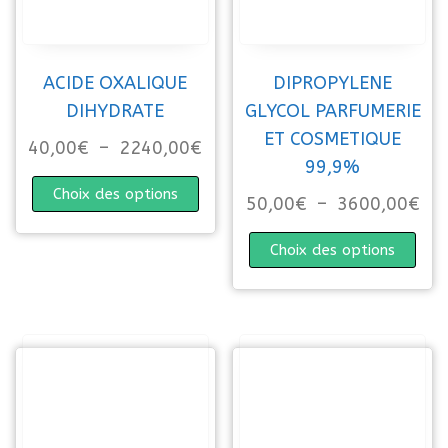
ACIDE OXALIQUE
DIPROPYLENE
DIHYDRATE
GLYCOL PARFUMERIE
ET COSMETIQUE
Plage de prix : 40,00€ à 22
40,00
€
–
2240,00
€
99,9%
Ce produit a plusieurs variations. 
Choix des options
Pla
50,00
€
–
3600,00
€
Ce p
Choix des options