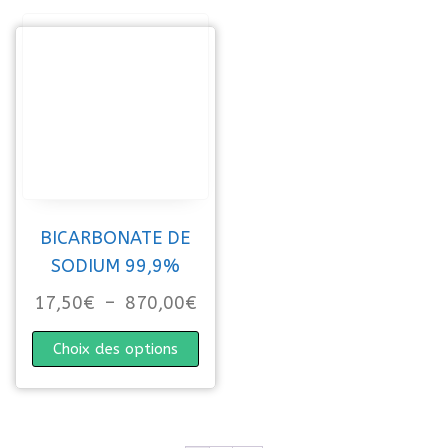
BICARBONATE DE
SODIUM 99,9%
Plage de prix : 17,50€ à 870
17,50
€
–
870,00
€
Ce produit a plusieurs variations. 
Choix des options