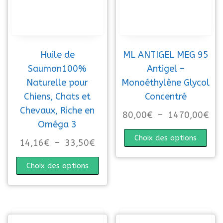
Huile de
ML ANTIGEL MEG 95
Saumon100%
Antigel –
Naturelle pour
Monoéthylène Glycol
Chiens, Chats et
Concentré
Chevaux, Riche en
Pla
80,00
€
–
1470,00
€
Oméga 3
Ce p
Choix des options
Plage de prix : 14,16€ à 33,5
14,16
€
–
33,50
€
Ce produit a plusieurs variations. 
Choix des options