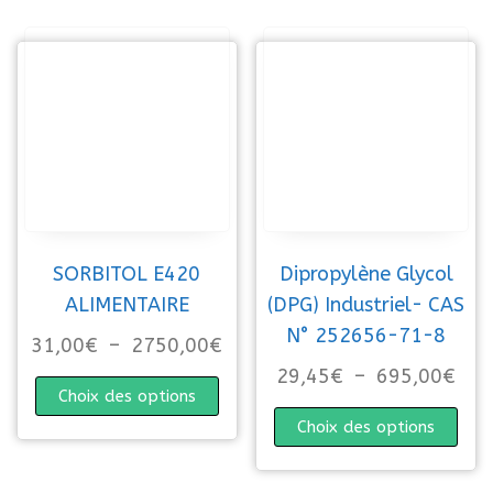
SORBITOL E420
Dipropylène Glycol
ALIMENTAIRE
(DPG) Industriel- CAS
N° 252656-71-8
Plage de prix : 31,00€ à 27
31,00
€
–
2750,00
€
Pla
29,45
€
–
695,00
€
Ce produit a plusieurs variations. 
Choix des options
Ce p
Choix des options