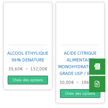
ALCOOL ETHYLIQUE
ACIDE CITRIQUE
96% DENATURE
ALIMENTAIRE
MONOHYDRATE E330
Plage de prix : 39,60€ à 132
39,60
€
–
132,00
€
GRADE USP / EP / JP
Ce produit a plusieurs variations. 
Choix des options
Pla
30,00
€
–
1860,00
€
Ce p
Choix des options