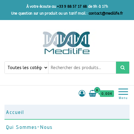
À votre écoute au
+33 9 88 57 17 68
de 9h à 17h
Une question sur un produit ou un tarif mail :
contact@medilife.fr
Medilife France
Votre source de confiance
pour des produits primaires
de qualité
0
0,00€
Menu
Accueil
Qui Sommes-Nous