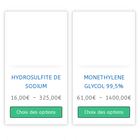
HYDROSULFITE DE
MONETHYLENE
SODIUM
GLYCOL 99,5%
Plage de prix : 16,00€ à 325
Pla
16,00
€
–
325,00
€
61,00
€
–
1400,00
€
Ce produit a plusieurs variations. 
Ce p
Choix des options
Choix des options