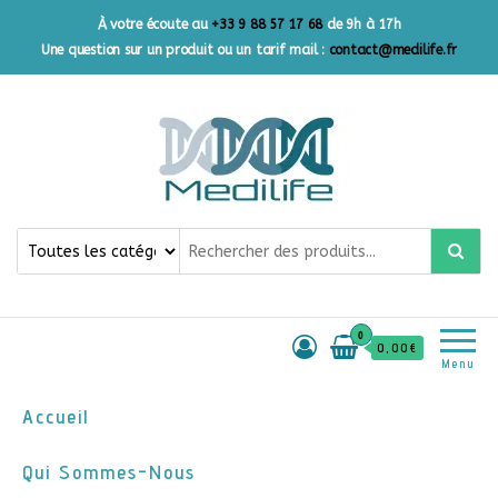
À votre écoute au
+33 9 88 57 17 68
de 9h à 17h
Une question sur un produit ou un tarif mail :
contact@medilife.fr
Medilife France
Votre source de confiance
pour des produits primaires
de qualité
0
0,00€
Menu
Accueil
Qui Sommes-Nous