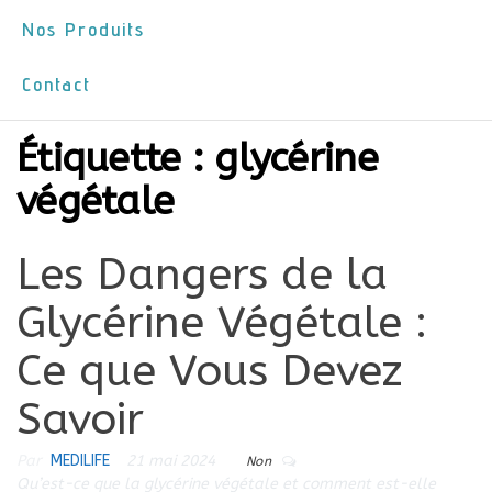
Nos Produits
Contact
Étiquette :
glycérine
végétale
Les Dangers de la
Glycérine Végétale :
Ce que Vous Devez
Savoir
Par
MEDILIFE
21 mai 2024
Non
Qu’est-ce que la glycérine végétale et comment est-elle