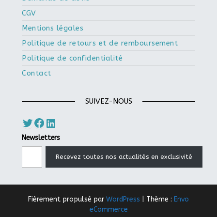
CGV
Mentions légales
Politique de retours et de remboursement
Politique de confidentialité
Contact
SUIVEZ-NOUS
Twitter
Facebook
LinkedIn
Newsletters
Saisissez votre adresse e-mail…
Recevez toutes nos actualités en exclusivité
Fièrement propulsé par
WordPress
|
Thème :
Envo
eCommerce