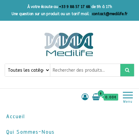
À votre écoute au
+33 9 88 57 17 68
de 9h à 17h
Une question sur un produit ou un tarif mail :
contact@medilife.fr
Medilife France
Votre source de confiance
pour des produits primaires
de qualité
0
0,00€
Menu
Accueil
Qui Sommes-Nous