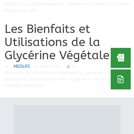
utilisée? La glycérine végétale, également connue sous le nom
de glycérol, est…
Les Bienfaits et
Utilisations de la
Glycérine Végétale
Par
MEDILIFE
21 mai 2024
0
Qu’est-ce que la Glycérine Végétale? La glycérine végétale,
également connue sous le nom de glycérol, est un composé
chimique organique…